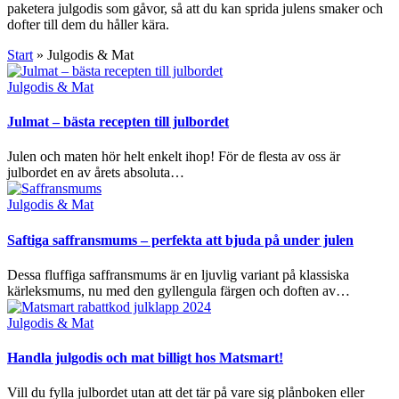
paketera julgodis som gåvor, så att du kan sprida julens smaker och
dofter till dem du håller kära.
Start
»
Julgodis & Mat
Posted
Julgodis & Mat
in
Julmat – bästa recepten till julbordet
Julen och maten hör helt enkelt ihop! För de flesta av oss är
julbordet en av årets absoluta…
Posted
Julgodis & Mat
in
Saftiga saffransmums – perfekta att bjuda på under julen
Dessa fluffiga saffransmums är en ljuvlig variant på klassiska
kärleksmums, nu med den gyllengula färgen och doften av…
Posted
Julgodis & Mat
in
Handla julgodis och mat billigt hos Matsmart!
Vill du fylla julbordet utan att det tär på vare sig plånboken eller