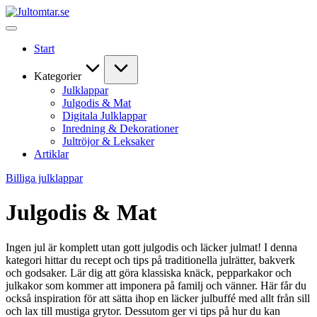
Skip
Jultomtar.se
to
Julens
content
bästa
Start
produkter
och
rabattkoder
Kategorier
|
Julklappar
Jultomtar.se
Julgodis & Mat
Digitala Julklappar
Inredning & Dekorationer
Jultröjor & Leksaker
Artiklar
Billiga julklappar
Julgodis & Mat
Ingen jul är komplett utan gott julgodis och läcker julmat! I denna
kategori hittar du recept och tips på traditionella julrätter, bakverk
och godsaker. Lär dig att göra klassiska knäck, pepparkakor och
julkakor som kommer att imponera på familj och vänner. Här får du
också inspiration för att sätta ihop en läcker julbuffé med allt från sill
och lax till mustiga grytor. Dessutom ger vi tips på hur du kan