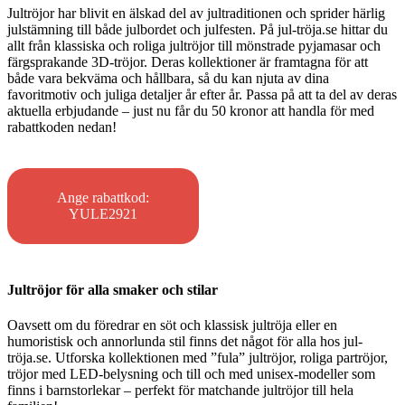
Jultröjor har blivit en älskad del av jultraditionen och sprider härlig
julstämning till både julbordet och julfesten. På jul-tröja.se hittar du
allt från klassiska och roliga jultröjor till mönstrade pyjamasar och
färgsprakande 3D-tröjor. Deras kollektioner är framtagna för att
både vara bekväma och hållbara, så du kan njuta av dina
favoritmotiv och juliga detaljer år efter år. Passa på att ta del av deras
aktuella erbjudande – just nu får du 50 kronor att handla för med
rabattkoden nedan!
Ange rabattkod:
YULE2921
Jultröjor för alla smaker och stilar
Oavsett om du föredrar en söt och klassisk jultröja eller en
humoristisk och annorlunda stil finns det något för alla hos jul-
tröja.se. Utforska kollektionen med ”fula” jultröjor, roliga partröjor,
tröjor med LED-belysning och till och med unisex-modeller som
finns i barnstorlekar – perfekt för matchande jultröjor till hela