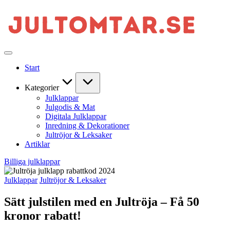
Skip
J
to
content
Julens
bästa
Start
produkter
och
rabattkoder
Kategorier
|
Julklappar
Jultomtar.se
Julgodis & Mat
Digitala Julklappar
Inredning & Dekorationer
Jultröjor & Leksaker
Artiklar
Billiga julklappar
Posted
Julklappar
Jultröjor & Leksaker
in
Sätt julstilen med en Jultröja – Få 50
kronor rabatt!