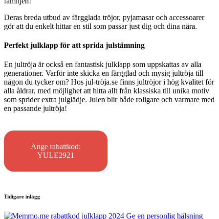
familjen!
Deras breda utbud av färgglada tröjor, pyjamasar och accessoarer
gör att du enkelt hittar en stil som passar just dig och dina nära.
Perfekt julklapp för att sprida julstämning
En jultröja är också en fantastisk julklapp som uppskattas av alla
generationer. Varför inte skicka en färgglad och mysig jultröja till
någon du tycker om? Hos jul-tröja.se finns jultröjor i hög kvalitet för
alla åldrar, med möjlighet att hitta allt från klassiska till unika motiv
som sprider extra julglädje. Julen blir både roligare och varmare med
en passande jultröja!
Ange rabattkod:
YULE2921
Post
Tidigare inlägg
navigation
Ge en personlig hälsning